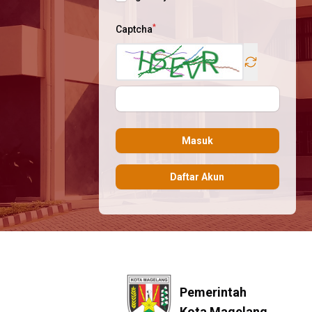
*
Captcha
Refresh ima
Masuk
Daftar Akun
Pemerintah
Kota Magelang